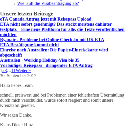
→
Wie läuft die Visabeantragung ab?
Unsere letzten Beiträge
eTA Canada Antrag jetzt mit Reisepass Upload
ETA nicht sofort genehmigt? Das steckt meistens dahinter
textplatz – Eine neue Plattform für alle, die Texte veröffentlichen
möchten
Ryanair - Probleme bei Online Check-In mit UK ETA
ETA Bestätigung kommt nicht
Einreise nach Australien: Die Papier-Einreisekarte wird
abgeschafft
Australien | Working-Holiday-Visa bis 35
Vorläufiger Reisepass - dringender ETA Antrag
1
2
3
…
11
Weiter »
30. September 2017
Hallo liebes Team,
schnell, preiswert und bei Problemen einer fehlerhaften Übermittlung
durch mich verschuldet, wurde sofort reagiert und somit unsere
Kreuzfahrt gerettet.
Wir sagen Danke.
Klaus Dieter Hinz