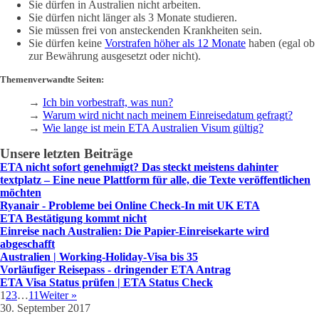
Sie dürfen in Australien nicht arbeiten.
Sie dürfen nicht länger als 3 Monate studieren.
Sie müssen frei von ansteckenden Krankheiten sein.
Sie dürfen keine
Vorstrafen höher als 12 Monate
haben (egal ob
zur Bewährung ausgesetzt oder nicht).
Themenverwandte Seiten:
→
Ich bin vorbestraft, was nun?
→
Warum wird nicht nach meinem Einreisedatum gefragt?
→
Wie lange ist mein ETA Australien Visum gültig?
Unsere letzten Beiträge
ETA nicht sofort genehmigt? Das steckt meistens dahinter
textplatz – Eine neue Plattform für alle, die Texte veröffentlichen
möchten
Ryanair - Probleme bei Online Check-In mit UK ETA
ETA Bestätigung kommt nicht
Einreise nach Australien: Die Papier-Einreisekarte wird
abgeschafft
Australien | Working-Holiday-Visa bis 35
Vorläufiger Reisepass - dringender ETA Antrag
ETA Visa Status prüfen | ETA Status Check
1
2
3
…
11
Weiter »
30. September 2017